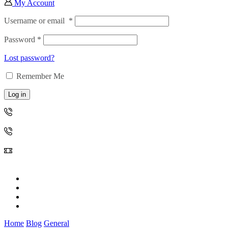
My Account
Username or email
*
Password
*
Lost password?
Remember Me
Log in
011 840 5340
010 492 3628
‪+27 61 501 8064‬
Home
About Us
Services
Contact us
Home
Blog
General