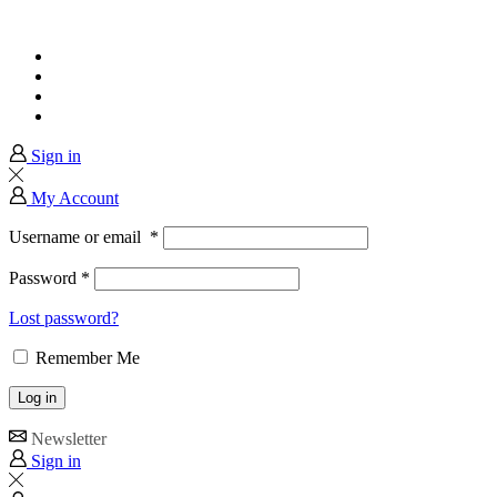
Home
About Us
Services
Contact us
Sign in
My Account
Username or email
*
Password
*
Lost password?
Remember Me
Log in
Newsletter
Sign in