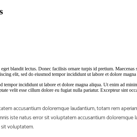
s
eget blandit lectus. Donec facilisis ornare turpis id pretium. Maecenas
piscing elit, sed do eiusmod tempor incididunt ut labore et dolore magn
d tempor incididunt ut labore et dolore magna aliqua. Ut enim ad minim 
te velit esse cillum dolore eu fugiat nulla pariatur. Excepteur sint occa
uptatem accusantium doloremque laudantium, totam rem aperiam, 
e omnis iste natus error sit voluptatem accusantium doloremqu
sit voluptatem.