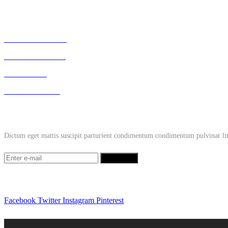
Our Clinicians
Dr Richard Brink
Dr Christie Brink
Keren Jones
Dr Saien Pather
Subscribe to Our Newsletter
Dictum eget mattis suscipit parturient condimentum condimentum pulvinar litor
Follow us
Facebook
Twitter
Instagram
Pinterest